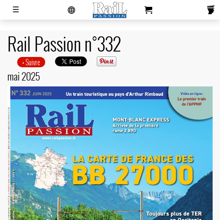
laviedurail.com
☰
Rail Passion n°332
Actualités
Magazines
Newsletters
Contacts
Publicité
S'abonner
Boutique
+ Suivre
mai 2025