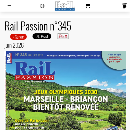
laviedurail.com
☰
Rail Passion n°345
Actualités
Magazines
Newsletters
Contacts
Publicité
S'abonner
Boutique
+ Suivre
juin 2026