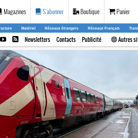
Magazines
S'abonner
Boutique
Panier
ructure
Matériel
Réseaux étrangers
Réseaux Français
Tran
Newsletters
Contacts
Publicité
Autres si