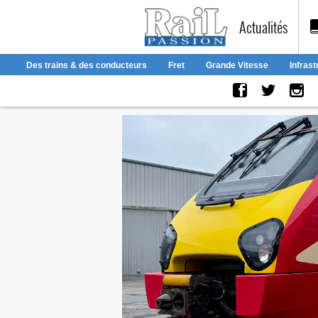
laviedurail.com
Actualités
Des trains & des conducteurs
Fret
Grande Vitesse
Infrast