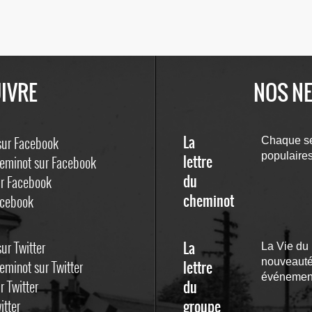
IVRE
NOS N
La
 sur Facebook
Chaque sem
populaire
lettre
heminot sur Facebook
du
ur Facebook
cheminot
Facebook
sur Twitter
La
La Vie du 
nouveautés
eminot sur Twitter
lettre
événement
r Twitter
du
itter
groupe