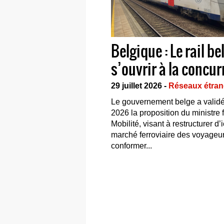
: metronom
Belgique : Le rail be
RE 5 Hambourg –
s’ouvrir à la concu
Start
29 juillet 2026 -
Réseaux étran
Le gouvernement belge a validé l
seaux étrangers
2026 la proposition du ministre 
nom
Mobilité, visant à restructurer d’
ft mbH, filiale de
marché ferroviaire des voyageu
FS, a remporté le 7 juillet
conformer...
 pour l’exploitation du lot
é par la LNVG,