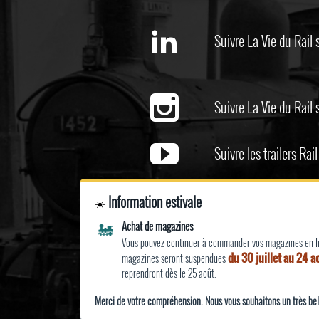
Suivre La Vie du Rail 
Suivre La Vie du Rail
Suivre les trailers Ra
Flux RSS de la Vie du 
Information estivale
☀️
Flux RSS de la Lettre
🚂
Achat de magazines
Flux RSS de Rail Pass
Vous pouvez continuer à commander vos magazines en lig
Flux RSS d'Historail
du 30 juillet au 24 
magazines seront suspendues
reprendront dès le 25 août.
Merci de votre compréhension. Nous vous souhaitons un très bel 