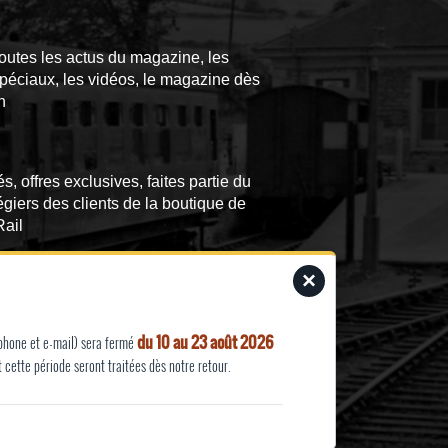
outes les actus du magazine, les
péciaux, les vidéos, le magazine dès
n
, offres exclusives, faites partie du
légiers des clients de la boutique de
Rail
×
e fois par mois nos actualités
 photographies ou affiches
s rajoutées sur le site) et nos offres
du 10 au 23 août 2026
éphone et e-mail) sera fermé
es (promotions…)
cette période seront traitées dès notre retour.