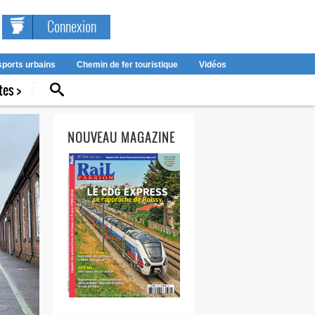
Connexion
sports urbains
Chemin de fer touristique
Vidéos
tes >
NOUVEAU MAGAZINE