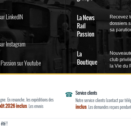
sur LinkedIN
La News
Recevez t
dossiers s
Rail
sa parutio
Passion
 sur Instagram
La
Nouveautés
club privi
Boutique
il Passion sur Youtube
la Vie du 
Rail
Photorail
Recevez un
(nouvelles
 du cheminot
☎
Service clients
touristique
ion
ne. En revanche, les expéditions des
Notre service clients (contact par tél
ponctuell
août 2026 inclus
. Les envois
inclus
. Les demandes reçues pendant 
été !