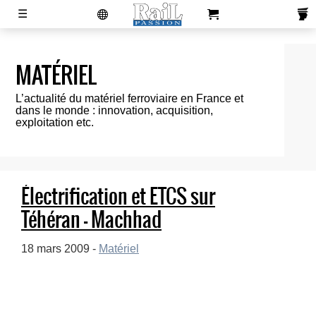
laviedurail.com
☰
MATÉRIEL
Actualités
Magazines
Newsletters
Contacts
Publicité
S'abonner
Boutique
L’actualité du matériel ferroviaire en France et
dans le monde : innovation, acquisition,
exploitation etc.
Électrification et ETCS sur
Téhéran – Machhad
18 mars 2009 -
Matériel