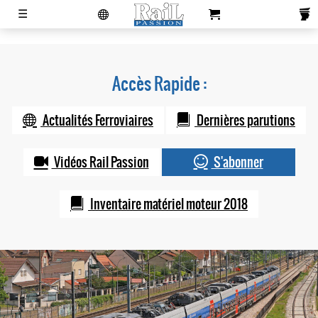
laviedurail.com
☰
Actualités
Magazines
Newsletters
Contacts
Publicité
Accès Rapide :
S'abonner
Boutique
Actualités Ferroviaires
Dernières parutions
Vidéos Rail Passion
S'abonner
Inventaire matériel moteur 2018