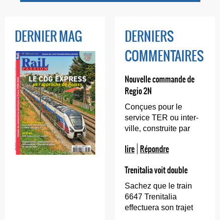
DERNIER MAG
DERNIERS
COMMENTAIRES
Nouvelle commande de
Regio 2N
Conçues pour le
service TER ou inter-
ville, construite par
Bombardier, puis par
lire
Répondre
Alstom sur le site de
Crespin, les rames
Trenitalia voit double
épurées Regio 2N ne
sont certainement pas
Sachez que le train
vouées à l'échec.
6647 Trenitalia
effectuera son trajet
entre Paris-Gare de