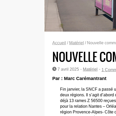
Accueil
/
Matériel
/ Nouvelle comm
NOUVELLE CO
-
-
7 avril 2025
Matériel
1 Comm
Par : Marc Carémantrant
Fin janvier, la SNCF a passé
deux régions. Il s’agit d’abor
déjà 13 rames Z 56500 reçues 
pour la relation Nantes – Orléa
région Provence-Alpes- Côte d