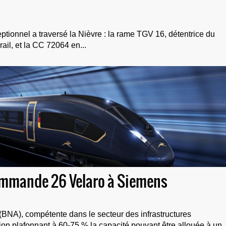
ptionnel a traversé la Nièvre : la rame TGV 16, détentrice du
ail, et la CC 72064 en...
commande 26 Velaro à Siemens
BNA), compétente dans le secteur des infrastructures
sion plafonnant à 60-75 % la capacité pouvant être allouée à un