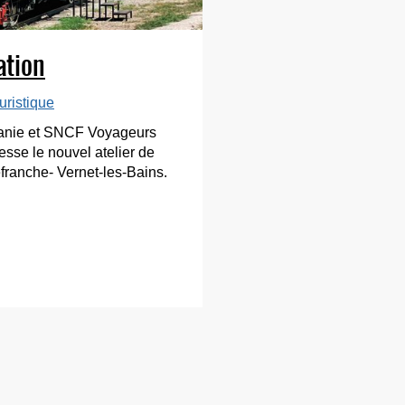
ation
uristique
citanie et SNCF Voyageurs
esse le nouvel atelier de
franche- Vernet-les-Bains.