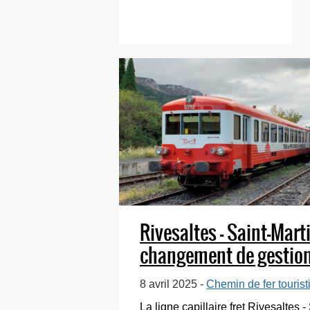
contrée, se « nichent »
également...
Rivesaltes – Saint-Marti
changement de gestio
8 avril 2025 -
Chemin de fer tourist
La ligne capillaire fret Rivesaltes 