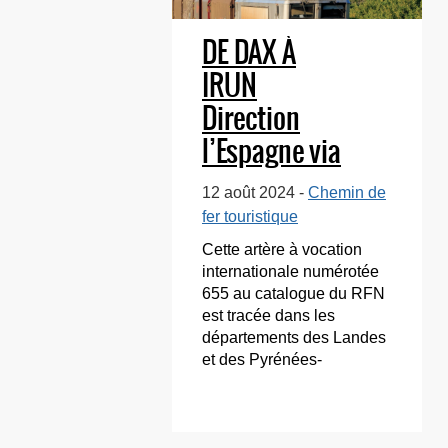
DE DAX À
IRUN
Direction
l’Espagne via
les Landes et
12 août 2024 -
Chemin de
la côte
fer touristique
basque
Cette artère à vocation
internationale numérotée
655 au catalogue du RFN
est tracée dans les
départements des Landes
et des Pyrénées-
Atlantiques. Longue de
87 km, la ligne est la
continuation du...