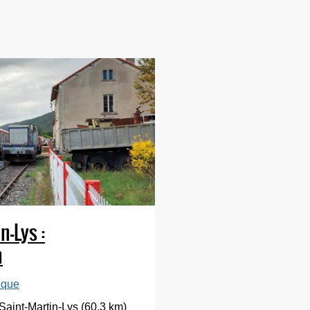
n-Lys :
n
ique
- Saint-Martin-Lys (60,3 km)