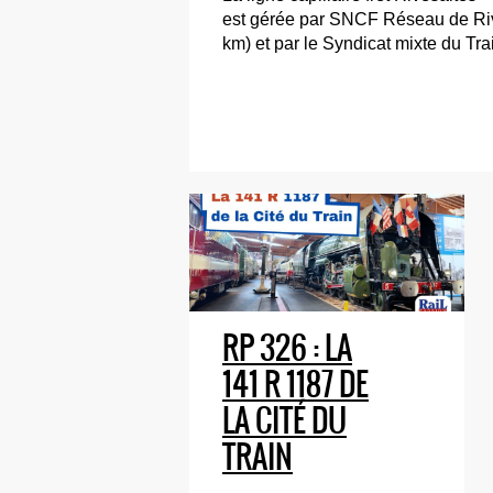
est gérée par SNCF Réseau de Riv
km) et par le Syndicat mixte du Tra
RP 326 : LA
141 R 1187 DE
LA CITÉ DU
TRAIN