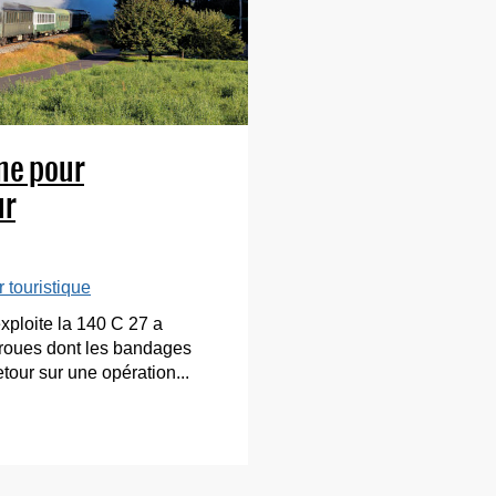
me pour
ur
 touristique
exploite la 140 C 27 a
 roues dont les bandages
etour sur une opération...