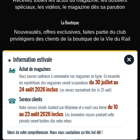
Recevez toutes les actus du magazine, les dossiers
spéciaux, les vidéos, le magazine dès sa parution
La Boutique
Nouveautés, offres exclusives, faites partie du club
privilégiers des clients de la boutique de la Vie du Rail
Photorail
Information estivale
×
☀️
Recevez une fois par mois nos actualités (nouvelles
🚂
Achat de magazines
photographies ou affiches touristiques rajoutées sur le site)
Vous pouvez continuer à commander vos magazines en ligne. En revanche,
et nos offres ponctuelles (promotions…)
du 30 juillet au
les expéditions des magazines seront suspendues
24 août 2026 inclus
. Les envois reprendront dès le 25 août.
EN SAVOIR
☎
Service clients
PLUS
du 10
Notre service clients (contact par téléphone et e-mail) sera fermé
au 23 août 2026 inclus
. Les demandes reçues pendant cette
Mentions légales
période seront traitées dès notre retour.
|
|
| Site fabriqué avec
par La Vie du Rail
Qui sommes nous ?
Merci de votre compréhension. Nous vous souhaitons un très bel été !
CGU