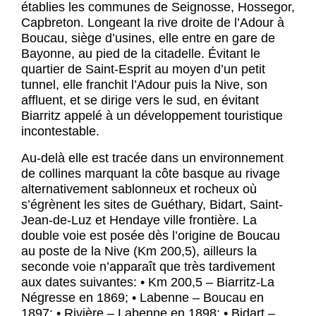
établies les communes de Seignosse, Hossegor,
Capbreton. Longeant la rive droite de l’Adour à
Boucau, siège d’usines, elle entre en gare de
Bayonne, au pied de la citadelle. Évitant le
quartier de Saint-Esprit au moyen d’un petit
tunnel, elle franchit l’Adour puis la Nive, son
affluent, et se dirige vers le sud, en évitant
Biarritz appelé à un développement touristique
incontestable.
Au-delà elle est tracée dans un environnement
de collines marquant la côte basque au rivage
alternativement sablonneux et rocheux où
s’égrènent les sites de Guéthary, Bidart, Saint-
Jean-de-Luz et Hendaye ville frontière. La
double voie est posée dès l’origine de Boucau
au poste de la Nive (Km 200,5), ailleurs la
seconde voie n’apparaît que très tardivement
aux dates suivantes: • Km 200,5 – Biarritz-La
Négresse en 1869; • Labenne – Boucau en
1897; • Rivière – Labenne en 1898; • Bidart –