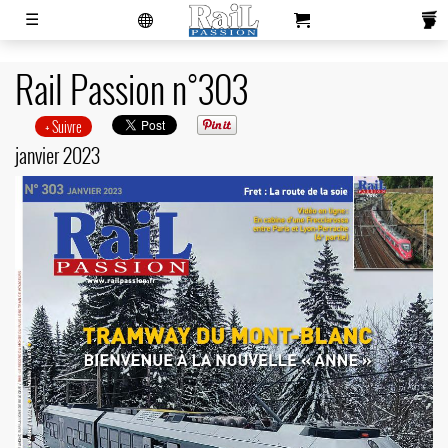
laviedurail.com
☰
Rail Passion n°303
Actualités
Magazines
Newsletters
Contacts
Publicité
S'abonner
Boutique
+ Suivre
janvier 2023