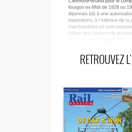
ClermontFerrand pour le compt
fourgon ex-Midi de 1928 ou 192
dijonnais (dû à une autorisatio
expositions, à l’intérieur de la
marchandises où sont exposées
même des camions de pompiers 
la locomotive à vapeur 140 C 2
de l’admirer de près et de vis
l’ABFC fait enfin irruption dans
RETROUVEZ L'