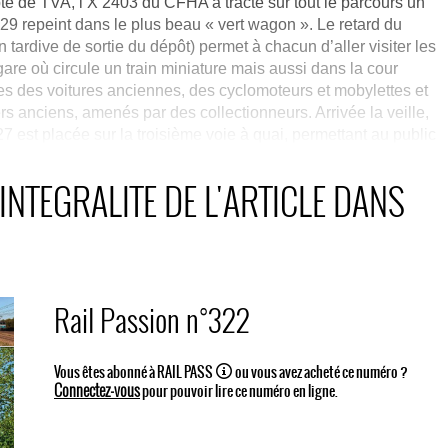
e de TVA, l’X 2403 du CFHA a tracté sur tout le parcours un
9 repeint dans le plus beau « vert wagon ». Le retard du
n tardive de sortie du dépôt) permet à chacun d’aller visiter les
 gare où circule un train miniature mais aussi dans la cour
 des voitures anciennes, des cyclomoteurs et mobylettes et
anciens, amenés par des collectionneurs. Arrivée la veille,
7 est placée sur la troisième voie à quai, permettant au public
iter sa cabine de conduite. Vers 11h00, le Picasso X 4039 de
 la gare.
INTEGRALITE DE L'ARTICLE DANS
Rail Passion n°322
Vous êtes abonné à RAIL PASS
ou vous avez acheté ce numéro ?
Connectez-vous
pour pouvoir lire ce numéro en ligne.