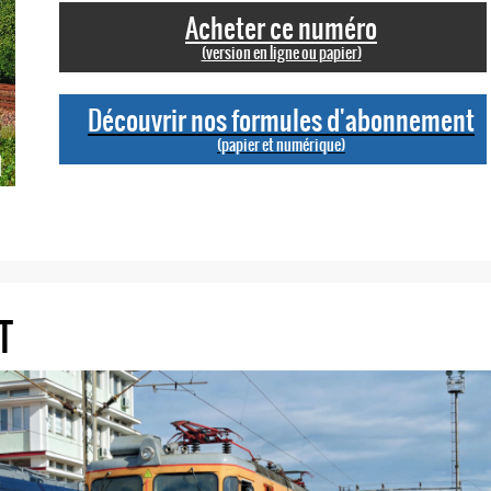
Acheter ce numéro
(version en ligne ou papier)
Découvrir nos formules d'abonnement
(papier et numérique)
T