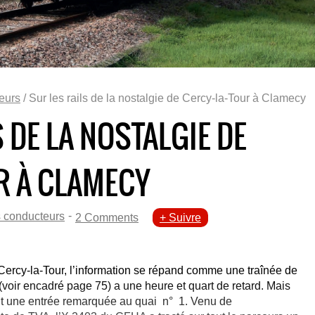
teurs
/ Sur les rails de la nostalgie de Cercy-la-Tour à Clamecy
 DE LA NOSTALGIE DE
R À CLAMECY
-
s conducteurs
2 Comments
+ Suivre
 Cercy-la-Tour, l’information se répand comme une traînée de
voir encadré page 75) a une heure et quart de retard. Mais
it une entrée remarquée au quai n° 1. Venu de