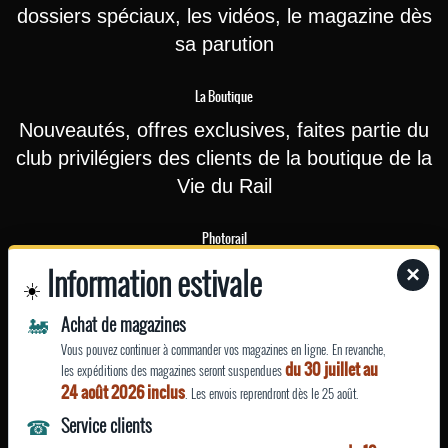
dossiers spéciaux, les vidéos, le magazine dès
sa parution
La Boutique
Nouveautés, offres exclusives, faites partie du
club privilégiers des clients de la boutique de la
Vie du Rail
Photorail
Information estivale
×
Recevez une fois par mois nos actualités
☀️
(nouvelles photographies ou affiches
🚂
Achat de magazines
touristiques rajoutées sur le site) et nos offres
Vous pouvez continuer à commander vos magazines en ligne. En revanche,
ponctuelles (promotions…)
du 30 juillet au
les expéditions des magazines seront suspendues
24 août 2026 inclus
. Les envois reprendront dès le 25 août.
EN SAVOIR
☎
Service clients
PLUS