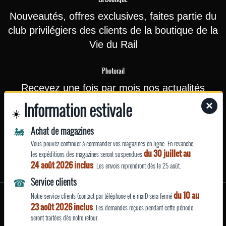
Nouveautés, offres exclusives, faites partie du
club privilégiers des clients de la boutique de la
Vie du Rail
Photorail
Recevez une fois par mois nos actualités
(nouvelles photographies ou affiches
Information estivale
×
☀️
touristiques rajoutées sur le site) et nos offres
🚂
Achat de magazines
ponctuelles (promotions…)
Vous pouvez continuer à commander vos magazines en ligne. En revanche,
du 30 juillet au
les expéditions des magazines seront suspendues
EN SAVOIR
24 août 2026 inclus
. Les envois reprendront dès le 25 août.
PLUS
☎
Service clients
du 10 au
Mentions légales
Notre service clients (contact par téléphone et e-mail) sera fermé
23 août 2026 inclus
|
|
| Site fabriqué avec
par La Vie du Rail
. Les demandes reçues pendant cette période
seront traitées dès notre retour.
Qui sommes nous ?