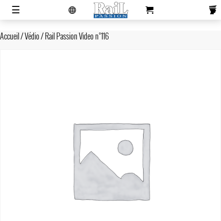
laviedurail.com
☰
Accueil
/
Védio
/ Rail Passion Video n°116
Actualités
Magazines
Newsletters
Contacts
Publicité
S'abonner
Boutique