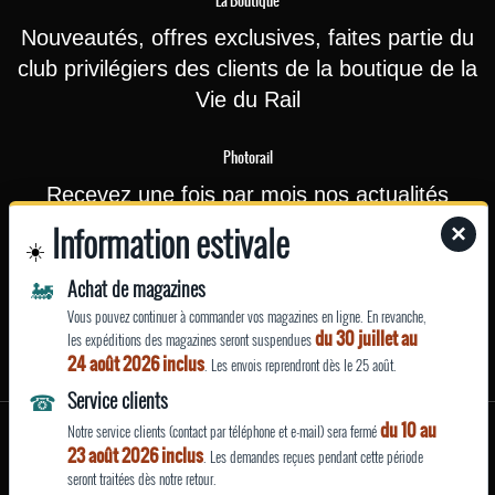
La Boutique
Nouveautés, offres exclusives, faites partie du
club privilégiers des clients de la boutique de la
Vie du Rail
Photorail
Recevez une fois par mois nos actualités
(nouvelles photographies ou affiches
Information estivale
×
☀️
touristiques rajoutées sur le site) et nos offres
🚂
Achat de magazines
ponctuelles (promotions…)
Vous pouvez continuer à commander vos magazines en ligne. En revanche,
du 30 juillet au
les expéditions des magazines seront suspendues
EN SAVOIR
24 août 2026 inclus
. Les envois reprendront dès le 25 août.
PLUS
☎
Service clients
du 10 au
Mentions légales
Notre service clients (contact par téléphone et e-mail) sera fermé
23 août 2026 inclus
|
|
| Site fabriqué avec
par La Vie du Rail
. Les demandes reçues pendant cette période
seront traitées dès notre retour.
Qui sommes nous ?