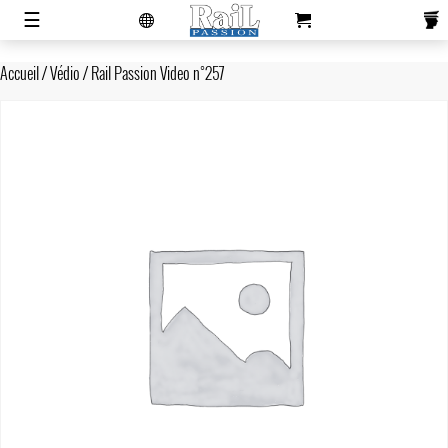
laviedurail.com
☰
Accueil
/
Védio
/ Rail Passion Video n°257
Actualités
Magazines
Newsletters
Contacts
Publicité
S'abonner
Boutique