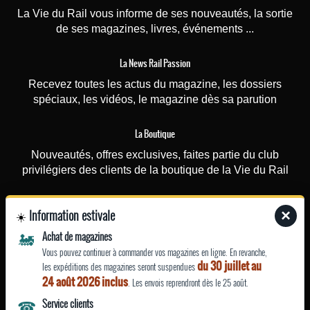
La Vie du Rail vous informe de ses nouveautés, la sortie
de ses magazines, livres, événements ...
La News Rail Passion
Recevez toutes les actus du magazine, les dossiers
spéciaux, les vidéos, le magazine dès sa parution
La Boutique
Nouveautés, offres exclusives, faites partie du club
privilégiers des clients de la boutique de la Vie du Rail
Photorail
Information estivale
×
☀️
Recevez une fois par mois nos actualités (nouvelles
🚂
Achat de magazines
photographies ou affiches touristiques rajoutées sur le site)
Vous pouvez continuer à commander vos magazines en ligne. En revanche,
et nos offres ponctuelles (promotions…)
du 30 juillet au
les expéditions des magazines seront suspendues
24 août 2026 inclus
. Les envois reprendront dès le 25 août.
EN SAVOIR
☎
Service clients