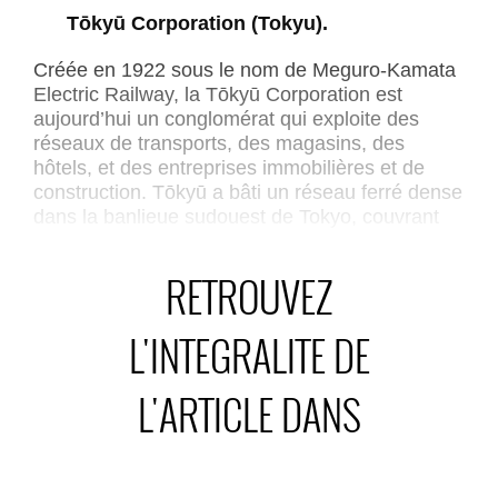
Tōkyū Corporation (Tokyu).
Créée en 1922 sous le nom de Meguro-Kamata
Electric Railway, la Tōkyū Corporation est
aujourd’hui un conglomérat qui exploite des
réseaux de transports, des magasins, des
hôtels, et des entreprises immobilières et de
construction. Tōkyū a bâti un réseau ferré dense
dans la banlieue sudouest de Tokyo, couvrant
105,3 km et huit lignes, dont les lignes Tōyoko,
Den-en-toshi, Ōimachi et Meguro, intégrées au
RETROUVEZ
réseau du métro de Tokyo via des
interconnexions directes.
L'INTEGRALITE DE
L'ARTICLE DANS