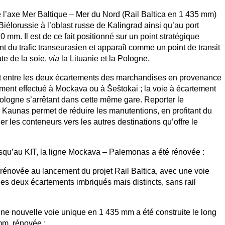
de l’axe Mer Baltique – Mer du Nord (Rail Baltica en 1 435 mm)
 Biélorussie à l’oblast russe de Kalingrad ainsi qu’au port
0 mm. Il est de ce fait positionné sur un point stratégique
t du trafic transeurasien et apparaît comme un point de transit
ute de la soie,
via
la Lituanie et la Pologne.
nt entre les deux écartements des marchandises en provenance
ment effectué à Mockava ou à Šeštokai ; la voie à écartement
logne s’arrêtant dans cette même gare. Reporter le
 Kaunas permet de réduire les manutentions, en profitant du
r les conteneurs vers les autres destinations qu’offre le
qu’au KIT, la ligne Mockava – Palemonas a été rénovée :
rénovée au lancement du projet Rail Baltica, avec une voie
s deux écartements imbriqués mais distincts, sans rail
ne nouvelle voie unique en 1 435 mm a été construite le long
mm, rénovée ;