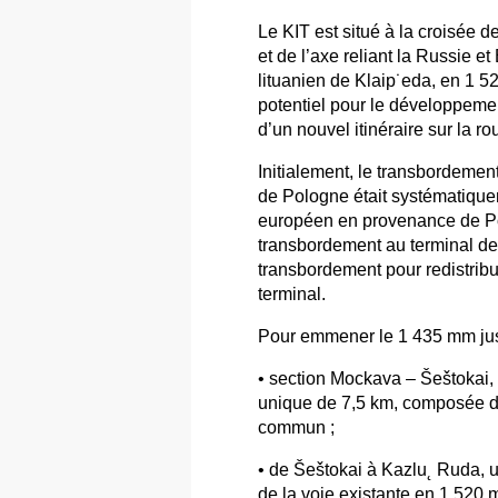
Le KIT est situé à la croisée 
et de l’axe reliant la Russie et
lituanien de Klaip˙eda, en 1 52
potentiel pour le développemen
d’un nouvel itinéraire sur la ro
Initialement, le transbordeme
de Pologne était systématique
européen en provenance de Po
transbordement au terminal de
transbordement pour redistribue
terminal.
Pour emmener le 1 435 mm jus
• section Mockava – Šeštokai, 
unique de 7,5 km, composée de
commun ;
• de Šeštokai à Kazlu˛ Ruda, u
de la voie existante en 1 520 