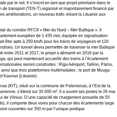
 par le rail. Il s’inscrit en tant que projet prioritaire dans le
 de transport (TEN-T) organisé et majoritairement financé par
s améliorations, un nouveau trafic reliant la Lituanie aux
ental du corridor RFC8 « Mer du Nord – Mer Baltique ». Il
’écartement européen de 1 435 mm, équipée en signalisation
t être apte à 250 km/h pour les trains de voyageurs et 120
ndises. Un tunnel devra permettre de traverser la mer Baltique
ifié entre 2011 et 2017, le projet a démarré en 2016 par la
ga, qui peut maintenant accueillir des trains à l’écartement
rnationales seront construites : Riga Aéroport, Tallinn, Pärnu,
ainsi que trois plateformes multimodales : le port de Muuga
 et Kaunas (Lituanie).
nas (KIT), situé sur la commune de Palemonas, à l’Est de la
anienne, s’étend sur 35 000 m². Il a ouvert ses portes le 26 mai
i de Vilnius. D’une capacité de chargement annuelle de 55
ds), il comporte deux voies pour chacun des écartements large
 sont couvertes sur 350 m par l’unique portique