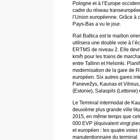
Pologne et à l’Europe occidentale
cadre du réseau transeuropéen
l’Union européenne. Grâce à ce
Pays-Bas a vu le jour.
Rail Baltica est le maillon ori
utilisera une double voie à l
ERTMS de niveau 2. Elle devrai
km/h pour les trains de marcha
entre Tallinn et Helsinki. Plan
modernisation de la gare de Ri
européen. Six autres gares inte
Panevežys, Kaunas et Vilnius, 
(Estonie), Salaspils (Lettonie)
Le Terminal intermodal de Kau
deuxième plus grande ville litu
2015, en même temps que celu
000 EVP (équivalent vingt pie
et européen : les quatre voies
manutentionnaire du terminal.