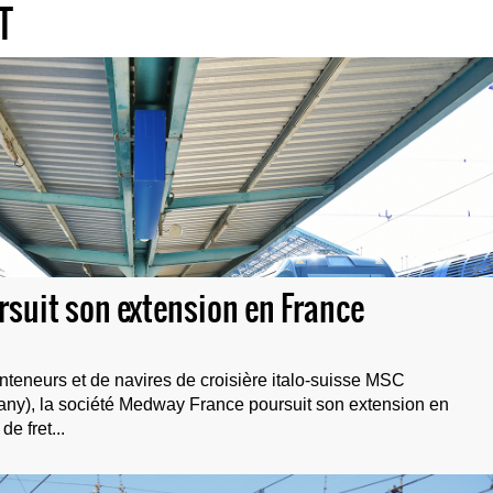
T
suit son extension en France
onteneurs et de navires de croisière italo-suisse MSC
ny), la société Medway France poursuit son extension en
e fret...