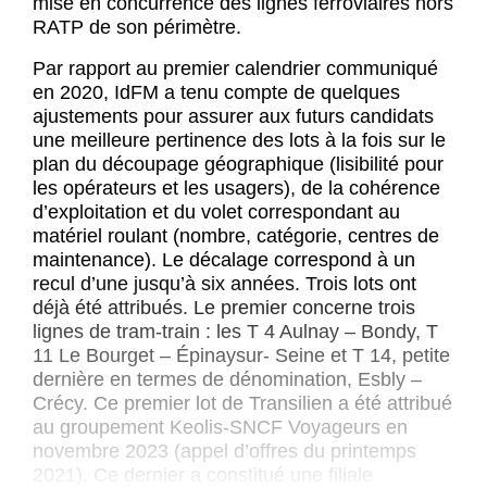
mise en concurrence des lignes ferroviaires hors
RATP de son périmètre.
Par rapport au premier calendrier communiqué
en 2020, IdFM a tenu compte de quelques
ajustements pour assurer aux futurs candidats
une meilleure pertinence des lots à la fois sur le
plan du découpage géographique (lisibilité pour
les opérateurs et les usagers), de la cohérence
d’exploitation et du volet correspondant au
matériel roulant (nombre, catégorie, centres de
maintenance). Le décalage correspond à un
recul d’une jusqu’à six années. Trois lots ont
déjà été attribués. Le premier concerne trois
lignes de tram-train : les T 4 Aulnay – Bondy, T
11 Le Bourget – Épinaysur- Seine et T 14, petite
dernière en termes de dénomination, Esbly –
Crécy. Ce premier lot de Transilien a été attribué
au groupement Keolis-SNCF Voyageurs en
novembre 2023 (appel d’offres du printemps
2021). Ce dernier a constitué une filiale