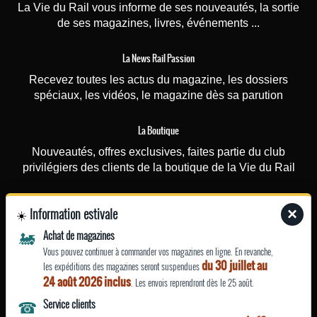
La Vie du Rail vous informe de ses nouveautés, la sortie
de ses magazines, livres, événements ...
La News Rail Passion
Recevez toutes les actus du magazine, les dossiers
spéciaux, les vidéos, le magazine dès sa parution
La Boutique
Nouveautés, offres exclusives, faites partie du club
privilégiers des clients de la boutique de la Vie du Rail
Photorail
Information estivale
×
☀️
Recevez une fois par mois nos actualités (nouvelles
🚂
Achat de magazines
photographies ou affiches touristiques rajoutées sur le site)
Vous pouvez continuer à commander vos magazines en ligne. En revanche,
et nos offres ponctuelles (promotions…)
du 30 juillet au
les expéditions des magazines seront suspendues
24 août 2026 inclus
. Les envois reprendront dès le 25 août.
EN SAVOIR
☎
Service clients
PLUS