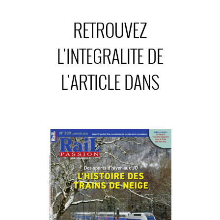
dénommée Stretto pour assurer l’exploitation, la
gestion opérationnelle des lignes T 4 et T 11, la
RETROUVEZ
maintenance du matériel roulant Citadis Dualis
(U 53600 et U 53700) et le centre
L'INTEGRALITE DE
L'ARTICLE DANS