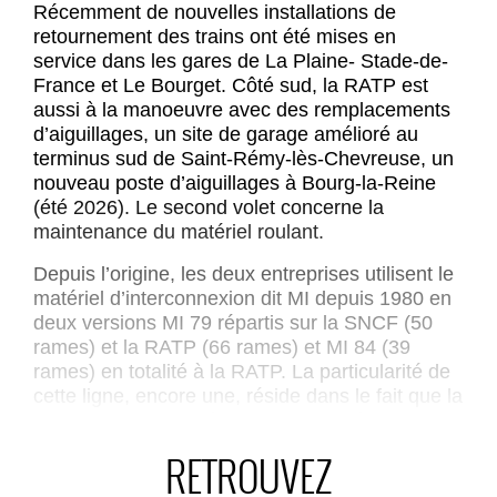
Récemment de nouvelles installations de
retournement des trains ont été mises en
service dans les gares de La Plaine- Stade-de-
France et Le Bourget. Côté sud, la RATP est
aussi à la manoeuvre avec des remplacements
d’aiguillages, un site de garage amélioré au
terminus sud de Saint-Rémy-lès-Chevreuse, un
nouveau poste d’aiguillages à Bourg-la-Reine
(été 2026). Le second volet concerne la
maintenance du matériel roulant.
Depuis l’origine, les deux entreprises utilisent le
matériel d’interconnexion dit MI depuis 1980 en
deux versions MI 79 répartis sur la SNCF (50
rames) et la RATP (66 rames) et MI 84 (39
rames) en totalité à la RATP. La particularité de
cette ligne, encore une, réside dans le fait que la
maintenance est intégralement confiée aux
équipes RATP. Jusqu’à récemment, toutes les
RETROUVEZ
opérations se déroulaient à l’atelier de Massy.
Le terminus