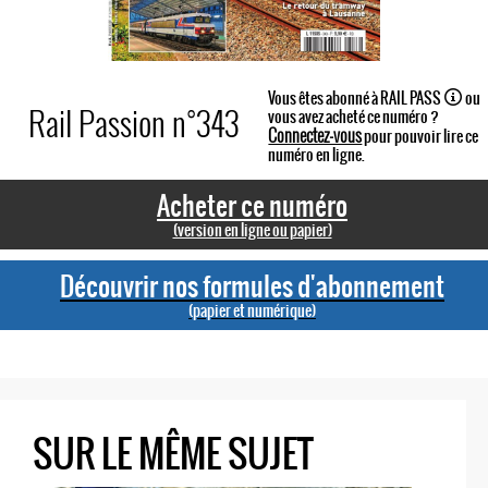
Vous êtes abonné à RAIL PASS
ou
Rail Passion n°343
vous avez acheté ce numéro ?
Connectez-vous
pour pouvoir lire ce
numéro en ligne.
Acheter ce numéro
(version en ligne ou papier)
Découvrir nos formules d'abonnement
(papier et numérique)
SUR LE MÊME SUJET