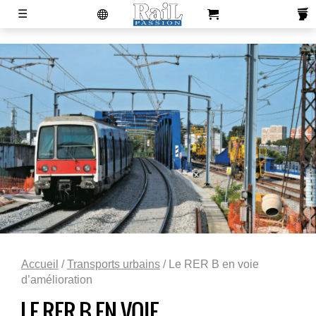
laviedurail.com
☰
Actualités
Magazines
Newsletters
Contacts
Publicité
S'abonner
Boutique
Accueil
/
Transports urbains
/ Le RER B en voie
d’amélioration
LE RER B EN VOIE