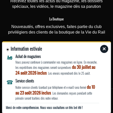
Recevez toutes les actus du magazine, les dossiers
spéciaux, les vidéos, le magazine dès sa parution
La Boutique
Nouveautés, offres exclusives, faites partie du club
privilégiers des clients de la boutique de la Vie du Rail
Photorail
Information estivale
×
☀️
Recevez une fois par mois nos actualités (nouvelles
🚂
Achat de magazines
photographies ou affiches touristiques rajoutées sur le site)
Vous pouvez continuer à commander vos magazines en ligne. En revanche,
et nos offres ponctuelles (promotions…)
du 30 juillet au
les expéditions des magazines seront suspendues
24 août 2026 inclus
. Les envois reprendront dès le 25 août.
EN SAVOIR
☎
Service clients
PLUS
du 10
Notre service clients (contact par téléphone et e-mail) sera fermé
au 23 août 2026 inclus
. Les demandes reçues pendant cette
Mentions légales
période seront traitées dès notre retour.
|
|
| Site fabriqué avec
par La Vie du Rail
Qui sommes nous ?
Merci de votre compréhension. Nous vous souhaitons un très bel été !
CGU