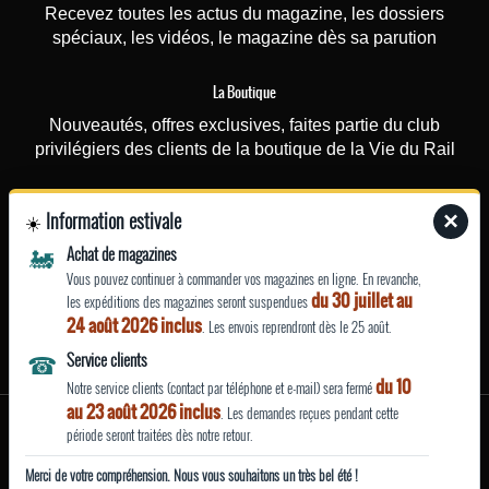
Recevez toutes les actus du magazine, les dossiers
spéciaux, les vidéos, le magazine dès sa parution
La Boutique
Nouveautés, offres exclusives, faites partie du club
privilégiers des clients de la boutique de la Vie du Rail
Photorail
Information estivale
×
☀️
Recevez une fois par mois nos actualités (nouvelles
🚂
Achat de magazines
photographies ou affiches touristiques rajoutées sur le site)
Vous pouvez continuer à commander vos magazines en ligne. En revanche,
et nos offres ponctuelles (promotions…)
du 30 juillet au
les expéditions des magazines seront suspendues
24 août 2026 inclus
. Les envois reprendront dès le 25 août.
EN SAVOIR
☎
Service clients
PLUS
du 10
Notre service clients (contact par téléphone et e-mail) sera fermé
au 23 août 2026 inclus
. Les demandes reçues pendant cette
Mentions légales
période seront traitées dès notre retour.
|
|
| Site fabriqué avec
par La Vie du Rail
Qui sommes nous ?
Merci de votre compréhension. Nous vous souhaitons un très bel été !