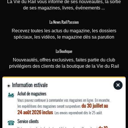
La Vie du Rail vous informe de ses nouveautés, la sortie
de ses magazines, livres, événements ...
La News Rail Passion
Recevez toutes les actus du magazine, les dossiers
spéciaux, les vidéos, le magazine dès sa parution
La Boutique
Nouveautés, offres exclusives, faites partie du club
privilégiers des clients de la boutique de la Vie du Rail
Photorail
Information estivale
×
☀️
Recevez une fois par mois nos actualités (nouvelles
🚂
Achat de magazines
photographies ou affiches touristiques rajoutées sur le site)
Vous pouvez continuer à commander vos magazines en ligne. En revanche,
et nos offres ponctuelles (promotions…)
du 30 juillet au
les expéditions des magazines seront suspendues
24 août 2026 inclus
. Les envois reprendront dès le 25 août.
EN SAVOIR
☎
Service clients
PLUS