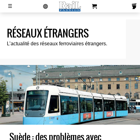
laviedurail.com
☰
RÉSEAUX ÉTRANGERS
Actualités
Magazines
Newsletters
Contacts
Publicité
S'abonner
Boutique
L’actualité des réseaux ferroviaires étrangers.
Suède : des problèmes avec