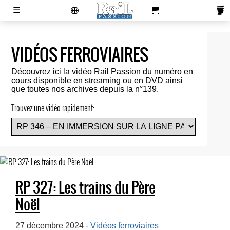
laviedurail.com
☰
VIDÉOS FERROVIAIRES
Actualités
Magazines
Newsletters
Contacts
Publicité
S'abonner
Boutique
Découvrez ici la vidéo Rail Passion du numéro en
cours disponible en streaming ou en DVD ainsi
que toutes nos archives depuis la n°139.
Trouvez une vidéo rapidement:
RP 327: Les trains du Père
Noël
27 décembre 2024 -
Vidéos ferroviaires