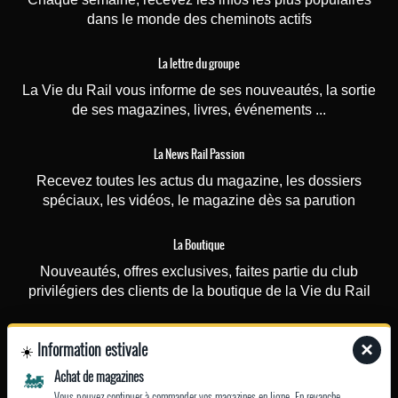
dans le monde des cheminots actifs
La lettre du groupe
La Vie du Rail vous informe de ses nouveautés, la sortie
de ses magazines, livres, événements ...
La News Rail Passion
Recevez toutes les actus du magazine, les dossiers
spéciaux, les vidéos, le magazine dès sa parution
La Boutique
Nouveautés, offres exclusives, faites partie du club
privilégiers des clients de la boutique de la Vie du Rail
Photorail
Information estivale
×
☀️
Recevez une fois par mois nos actualités (nouvelles
🚂
Achat de magazines
photographies ou affiches touristiques rajoutées sur le site)
Vous pouvez continuer à commander vos magazines en ligne. En revanche,